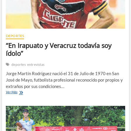
DEPORTES
“En Irapuato y Veracruz todavía soy
ídolo”
deportes
entrevistas
Jorge Martín Rodríguez nació el 31 de Julio de 1970 en San
José de Mayo, futbolista profesional reconocido por propios y
extraños por sus condiciones…
“En
Ver Más
Irapuato
y
Veracruz
todavía
soy
ídolo”