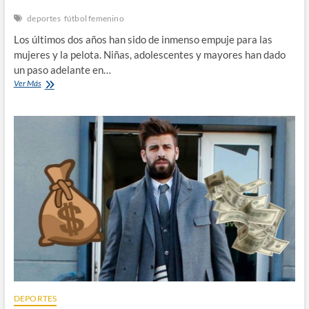
deportes
fútbol femenino
Los últimos dos años han sido de inmenso empuje para las
mujeres y la pelota. Niñas, adolescentes y mayores han dado
un paso adelante en…
El
Ver Más
fútbol
femenino
en
San
José,
no
para
de
crecer
DEPORTES