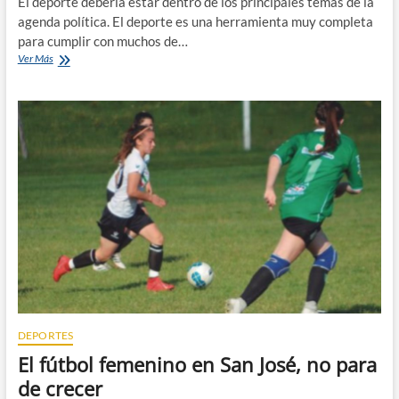
El deporte debería estar dentro de los principales temas de la
agenda política. El deporte es una herramienta muy completa
para cumplir con muchos de…
El
Ver Más
deporte
debe
ser
política
pública
DEPORTES
El fútbol femenino en San José, no para
de crecer