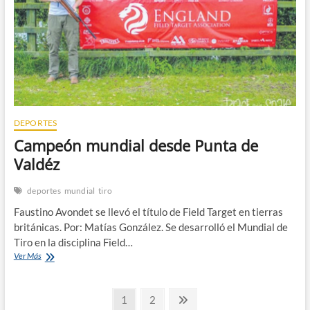
DEPORTES
Campeón mundial desde Punta de
Valdéz
deportes
mundial
tiro
Faustino Avondet se llevó el título de Field Target en tierras
británicas. Por: Matías González. Se desarrolló el Mundial de
Tiro en la disciplina Field…
Campeón
Ver Más
mundial
desde
Navegación
Punta
Page
Page
Next
1
2
de