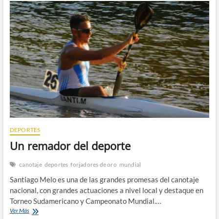
hay
edad
para
nada,
si
vos
querés
hacer
algo,
lo
hacés”
DEPORTES
Un remador del deporte
canotaje
deportes
forjadores de oro
mundial
Santiago Melo es una de las grandes promesas del canotaje
nacional, con grandes actuaciones a nivel local y destaque en
Torneo Sudamericano y Campeonato Mundial.…
Un
Ver Más
remador