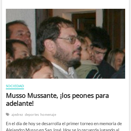
del
deporte
SOCIEDAD
Musso Mussante, ¡los peones para
adelante!
ajedrez
deportes
homenaje
En el día de hoy se desarrolla el primer torneo en memoria de
Alejandro Musso en San José. Hoy se lo recuerda jugando al