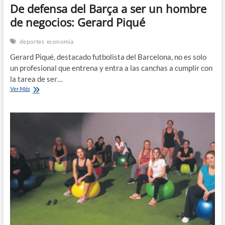
De defensa del Barça a ser un hombre
de negocios: Gerard Piqué
deportes
economia
Gerard Piqué, destacado futbolista del Barcelona, no es solo
un profesional que entrena y entra a las canchas a cumplir con
la tarea de ser…
De
Ver Más
defensa
del
Barça
a
ser
un
hombre
de
negocios:
Gerard
Piqué