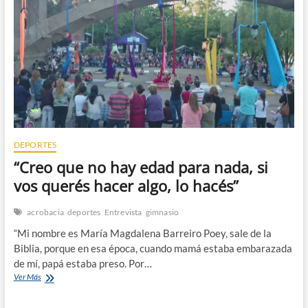
n
DEPORTES
“Creo que no hay edad para nada, si
vos querés hacer algo, lo hacés”
acrobacia
deportes
Entrevista
gimnasio
“Mi nombre es María Magdalena Barreiro Poey, sale de la
Biblia, porque en esa época, cuando mamá estaba embarazada
de mí, papá estaba preso. Por…
“Creo
Ver Más
que
no