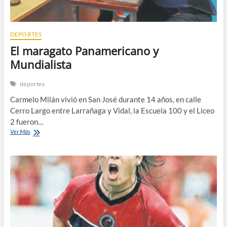
DEPORTES
El maragato Panamericano y
Mundialista
deportes
Carmelo Milán vivió en San José durante 14 años, en calle
Cerro Largo entre Larrañaga y Vidal, la Escuela 100 y el Liceo
2 fueron…
El
Ver Más
maragato
Panamericano
y
Mundialista