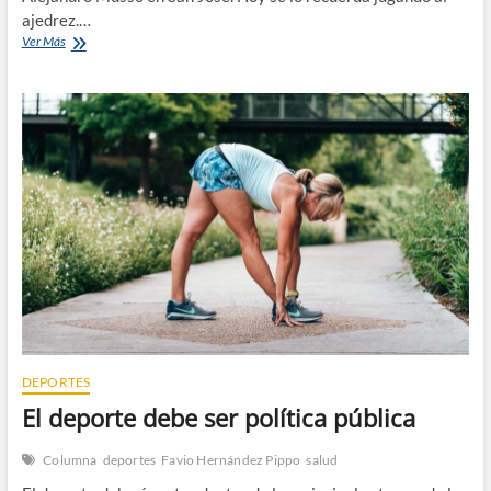
ajedrez.…
Musso
Ver Más
Mussante,
¡los
peones
para
adelante!
DEPORTES
El deporte debe ser política pública
Columna
deportes
Favio Hernández Pippo
salud