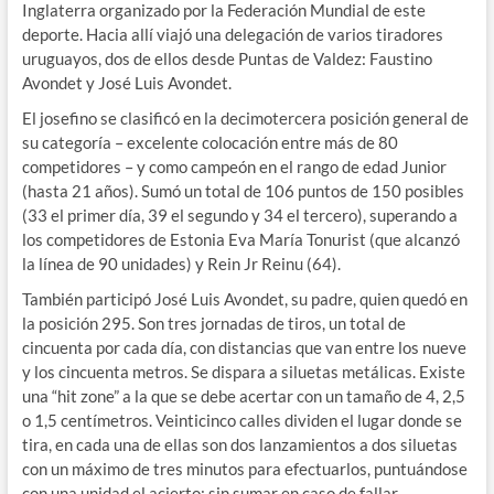
Inglaterra organizado por la Federación Mundial de este
deporte. Hacia allí viajó una delegación de varios tiradores
uruguayos, dos de ellos desde Puntas de Valdez: Faustino
Avondet y José Luis Avondet.
El josefino se clasificó en la decimotercera posición general de
su categoría – excelente colocación entre más de 80
competidores – y como campeón en el rango de edad Junior
(hasta 21 años). Sumó un total de 106 puntos de 150 posibles
(33 el primer día, 39 el segundo y 34 el tercero), superando a
los competidores de Estonia Eva María Tonurist (que alcanzó
la línea de 90 unidades) y Rein Jr Reinu (64).
También participó José Luis Avondet, su padre, quien quedó en
la posición 295. Son tres jornadas de tiros, un total de
cincuenta por cada día, con distancias que van entre los nueve
y los cincuenta metros. Se dispara a siluetas metálicas. Existe
una “hit zone” a la que se debe acertar con un tamaño de 4, 2,5
o 1,5 centímetros. Veinticinco calles dividen el lugar donde se
tira, en cada una de ellas son dos lanzamientos a dos siluetas
con un máximo de tres minutos para efectuarlos, puntuándose
con una unidad el acierto; sin sumar en caso de fallar.