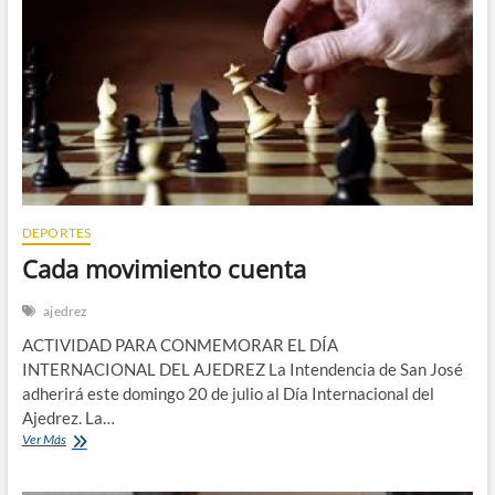
n
DEPORTES
Cada movimiento cuenta
ajedrez
ACTIVIDAD PARA CONMEMORAR EL DÍA
INTERNACIONAL DEL AJEDREZ La Intendencia de San José
adherirá este domingo 20 de julio al Día Internacional del
Ajedrez. La…
Cada
Ver Más
movimiento
cuenta