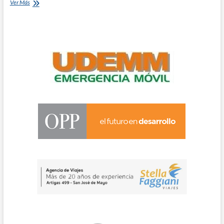
Musso
Ver Más
Mussante,
¡los
peones
para
adelante!