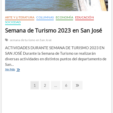
ARTE Y LITERATURA
COLUMNAS
ECONOMÍA
EDUCACIÓN
SOCIEDAD
Semana de Turismo 2023 en San José
semana de turismo en San José
ACTIVIDADES DURANTE SEMANA DE TURISMO 2023 EN
SAN JOSÉ Durante la Semana de Turismo se realizarán
diversas actividades en distintos puntos del departamento de
San…
Semana
Ver Más
de
Turismo
Navegación
2023
Page
Page
Page
Next
1
2
…
6
en
page
de
San
José
entradas