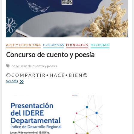
n
ARTE Y LITERATURA
COLUMNAS
EDUCACIÓN
SOCIEDAD
Concurso de cuento y poesía
concurso de cuento y poesía
🙂 C O M P A R T I R • H A C E • B I E N 😉
Concurso
Ver Más
de
cuento
y
poesía