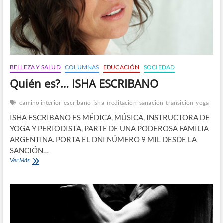
BELLEZA Y SALUD
COLUMNAS
EDUCACIÓN
SOCIEDAD
Quién es?… ISHA ESCRIBANO
camino interior
escribano
isha
meditación
sanación
transición
yoga
ISHA ESCRIBANO ES MÉDICA, MÚSICA, INSTRUCTORA DE
YOGA Y PERIODISTA, PARTE DE UNA PODEROSA FAMILIA
ARGENTINA. PORTA EL DNI NÚMERO 9 MIL DESDE LA
SANCIÓN…
Quién
Ver Más
es?…
ISHA
ESCRIBANO