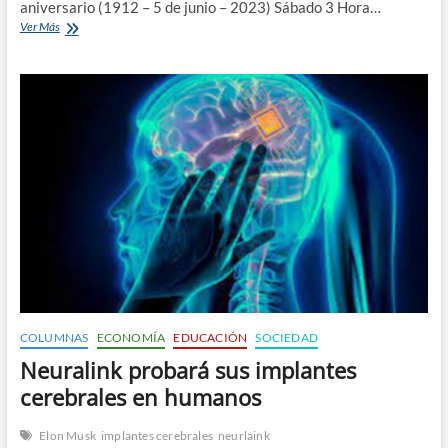
aniversario (1912 – 5 de junio – 2023) Sábado 3 Hora…
Espectáculos
Ver Más
Junio
en
Macció
y
Espacio
Cultural
COLUMNAS
ECONOMÍA
EDUCACIÓN
SOCIEDAD
Neuralink probará sus implantes
cerebrales en humanos
Elon Musk
implantes cerebrales
neurlaink