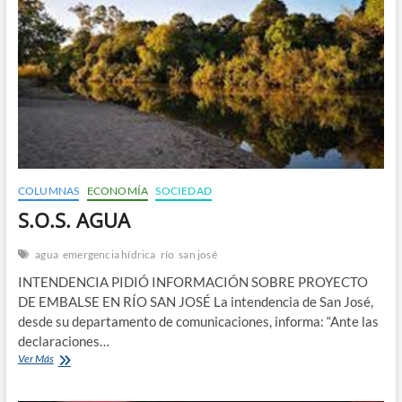
COLUMNAS
ECONOMÍA
SOCIEDAD
S.O.S. AGUA
agua
emergencia hídrica
río
san josé
INTENDENCIA PIDIÓ INFORMACIÓN SOBRE PROYECTO
DE EMBALSE EN RÍO SAN JOSÉ La intendencia de San José,
desde su departamento de comunicaciones, informa: “Ante las
declaraciones…
S.O.S.
Ver Más
AGUA