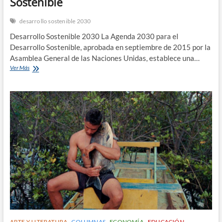
Sostenible
desarrollo sostenible 2030
Desarrollo Sostenible 2030 La Agenda 2030 para el
Desarrollo Sostenible, aprobada en septiembre de 2015 por la
Asamblea General de las Naciones Unidas, establece una…
Agenda
Ver Más
2030
para
el
Desarrollo
Sostenible
ARTE Y LITERATURA
COLUMNAS
ECONOMÍA
EDUCACIÓN