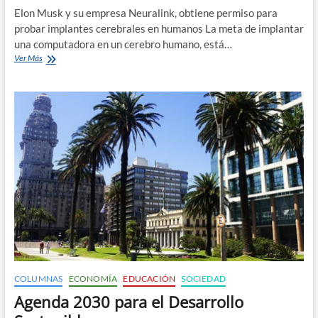
Elon Musk y su empresa Neuralink, obtiene permiso para
probar implantes cerebrales en humanos La meta de implantar
una computadora en un cerebro humano, está…
Neuralink
Ver Más
probará
sus
implantes
cerebrales
en
humanos
COLUMNAS
ECONOMÍA
EDUCACIÓN
SOCIEDAD
Agenda 2030 para el Desarrollo