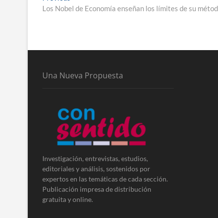
post:
Los Nobel de Economía enseñan los límites de su méto
de
entradas
Una Nueva Propuesta
Investigación, entrevistas, estudios,
editoriales y análisis, sostenidos por
expertos en las temáticas de cada sección.
Publicación impresa de distribución
gratuita y online.