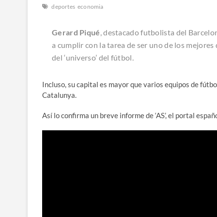
deportes
economia
Gerard Piqué
, destacado futbolista del Barcelo
a cumplir con la tarea de ser uno de los mejore
del ‘universo’ del fútbol.
Incluso, su capital es mayor que varios equipos de fútbol,
Catalunya.
Así lo confirma un breve informe de ‘AS’, el portal espa