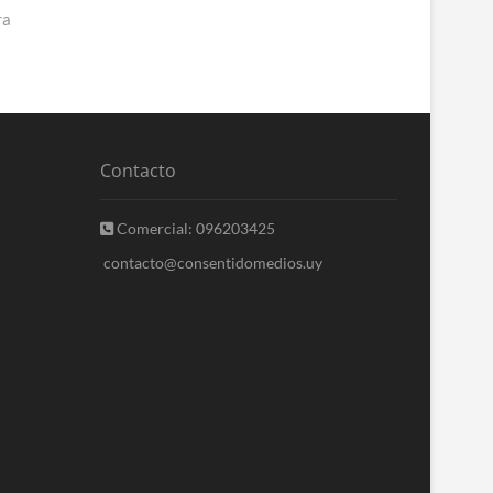
ra
Contacto
Comercial: 096203425
contacto@consentidomedios.uy