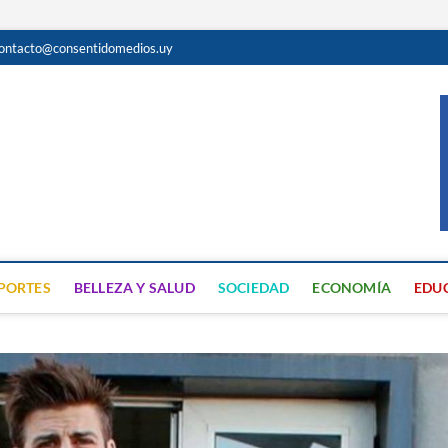
ontacto@consentidomedios.uy
do
N GRATUITA EN SAN JOSÉ
PORTES
BELLEZA Y SALUD
SOCIEDAD
ECONOMÍA
EDU