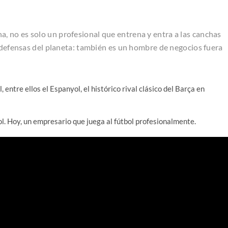
na, no es solo un profesional que entrena y entra a las canchas
s defensas del planeta: también es un hombre de negocios fuera
 entre ellos el Espanyol, el histórico rival clásico del Barça en
ñol. Hoy, un empresario que juega al fútbol profesionalmente.