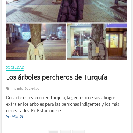
que
vivimos
SOCIEDAD
Los árboles percheros de Turquía
mundo
Sociedad
Durante el invierno en Turquía, la gente pone sus abrigos
extra en los árboles para las personas indigentes y los más
necesitados. En Estambul se…
Los
Ver Más
árboles
percheros
de