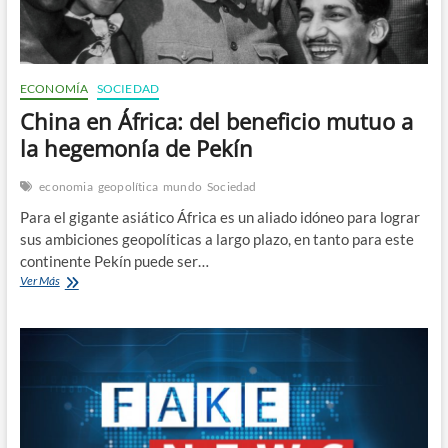
ECONOMÍA
SOCIEDAD
China en África: del beneficio mutuo a
la hegemonía de Pekín
economia
geopolítica
mundo
Sociedad
Para el gigante asiático África es un aliado idóneo para lograr
sus ambiciones geopolíticas a largo plazo, en tanto para este
continente Pekín puede ser…
China
Ver Más
en
África:
del
beneficio
mutuo
a
la
hegemonía
de