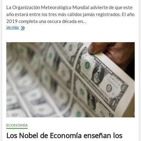
La Organización Meteorológica Mundial advierte de que este
año estará entre los tres más cálidos jamás registrados. El año
2019 completa una oscura década en…
2019
Ver Más
cierra
la
peor
década
de
la
crisis
climática
ECONOMÍA
Los Nobel de Economía enseñan los