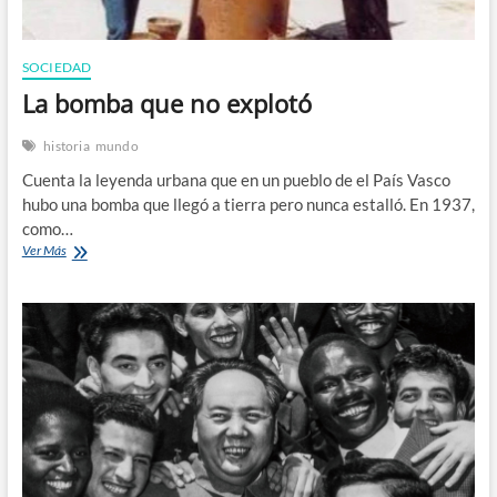
SOCIEDAD
La bomba que no explotó
historia
mundo
Cuenta la leyenda urbana que en un pueblo de el País Vasco
hubo una bomba que llegó a tierra pero nunca estalló. En 1937,
como…
La
Ver Más
bomba
que
no
explotó