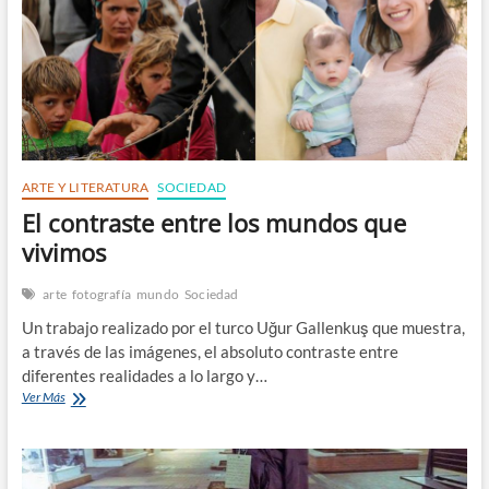
ARTE Y LITERATURA
SOCIEDAD
El contraste entre los mundos que
vivimos
arte
fotografía
mundo
Sociedad
Un trabajo realizado por el turco Uğur Gallenkuş que muestra,
a través de las imágenes, el absoluto contraste entre
diferentes realidades a lo largo y…
El
Ver Más
contraste
entre
los
mundos