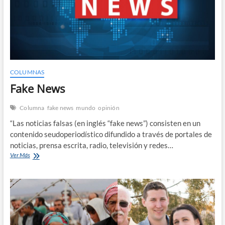
Pekín
COLUMNAS
Fake News
Columna
fake news
mundo
opinión
“Las noticias falsas (en inglés “fake news”) consisten en un
contenido seudoperiodístico difundido a través de portales de
noticias, prensa escrita, radio, televisión y redes…
Fake
Ver Más
News