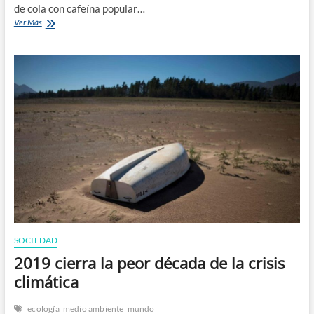
de cola con cafeína popular…
El
Ver Más
hombre
tranquilo
que
bebía
refresco
en
las
protestas
de
Chile
SOCIEDAD
2019 cierra la peor década de la crisis
climática
ecología
medio ambiente
mundo