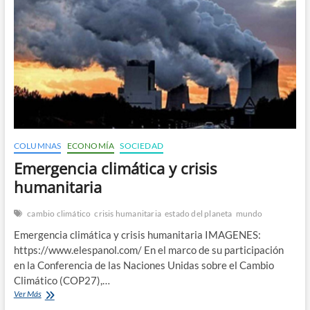
n
COLUMNAS
ECONOMÍA
SOCIEDAD
Emergencia climática y crisis
humanitaria
cambio climático
crisis humanitaria
estado del planeta
mundo
Emergencia climática y crisis humanitaria IMAGENES:
https://www.elespanol.com/ En el marco de su participación
en la Conferencia de las Naciones Unidas sobre el Cambio
Climático (COP27),…
Emergencia
Ver Más
climática