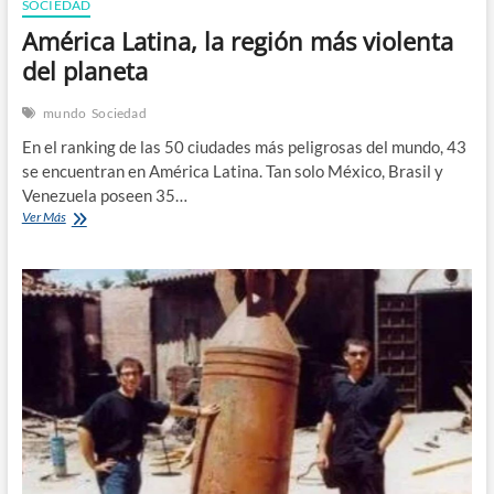
SOCIEDAD
América Latina, la región más violenta
del planeta
mundo
Sociedad
En el ranking de las 50 ciudades más peligrosas del mundo, 43
se encuentran en América Latina. Tan solo México, Brasil y
Venezuela poseen 35…
América
Ver Más
Latina,
la
región
más
violenta
del
planeta