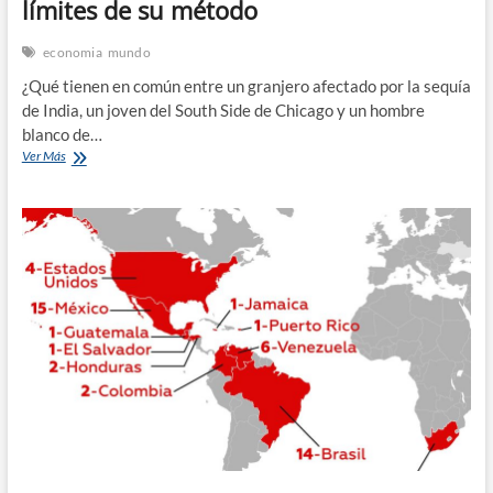
límites de su método
economia
mundo
¿Qué tienen en común entre un granjero afectado por la sequía
de India, un joven del South Side de Chicago y un hombre
blanco de…
Los
Ver Más
Nobel
de
Economía
enseñan
los
límites
de
su
método