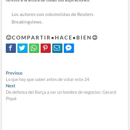
Los autores son columnistas de Reuters
Breakingviews.
🙂 C O M P A R T I R • H A C E • B I E N 😉
Navegación
Previous
Previous
post:
Lo que hay que saber antes de votar este 24
de
Next
Next
entradas
post:
De defensa del Barça a ser un hombre de negocios: Gerard
Piqué