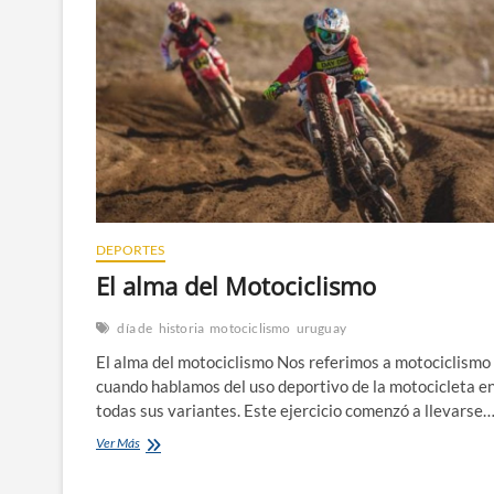
DEPORTES
El alma del Motociclismo
día de
historia
motociclismo
uruguay
El alma del motociclismo Nos referimos a motociclismo
cuando hablamos del uso deportivo de la motocicleta e
todas sus variantes. Este ejercicio comenzó a llevarse
El
Ver Más
alma
del