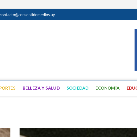
contacto@consentidomedios.uy
do
N GRATUITA EN SAN JOSÉ
PORTES
BELLEZA Y SALUD
SOCIEDAD
ECONOMÍA
EDU