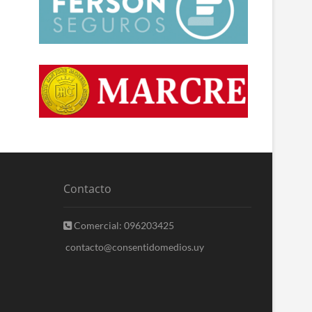
Contacto
Comercial: 096203425
contacto@consentidomedios.uy