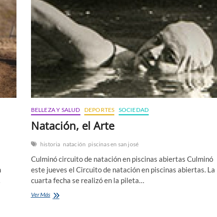
BELLEZA Y SALUD
DEPORTES
SOCIEDAD
Natación, el Arte
historia
natación
piscinas en san josé
Culminó circuito de natación en piscinas abiertas Culminó
n
este jueves el Circuito de natación en piscinas abiertas. La
…
cuarta fecha se realizó en la pileta…
Natación,
Ver Más
el
Arte