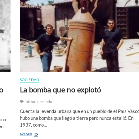
SOCIEDAD
o
La bomba que no explotó
historia
mundo
Cuenta la leyenda urbana que en un pueblo de el País Vasc
hubo una bomba que llegó a tierra pero nunca estalló. En
una
1937, como…
en
La
Ver Más