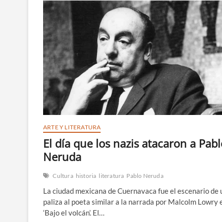
Motociclismo
ARTE Y LITERATURA
El día que los nazis atacaron a Pabl
Neruda
Cultura
historia
literatura
Pablo Neruda
La ciudad mexicana de Cuernavaca fue el escenario de 
paliza al poeta similar a la narrada por Malcolm Lowry 
‘Bajo el volcán’. El…