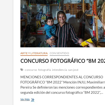
ARTE Y LITERATURA
CON SENTIDO
CONCURSO FOTOGRÁFICO “8M 20
concurso
fotografía
intendencia
san josé
MENCIONES CORRESPONDIENTES AL CONCURSO
FOTOGRÁFICO “8M 2022” Mención INJU, Maximiliar
Pereira Se definieron las menciones correspondientes a
segunda edición del concurso fotográfico “8M 2022”,…
CONCURSO
Ver Más
FOTOGRÁFICO