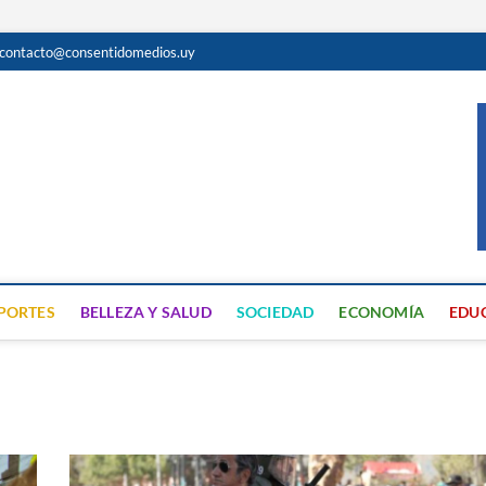
contacto@consentidomedios.uy
do
N GRATUITA EN SAN JOSÉ
PORTES
BELLEZA Y SALUD
SOCIEDAD
ECONOMÍA
EDU