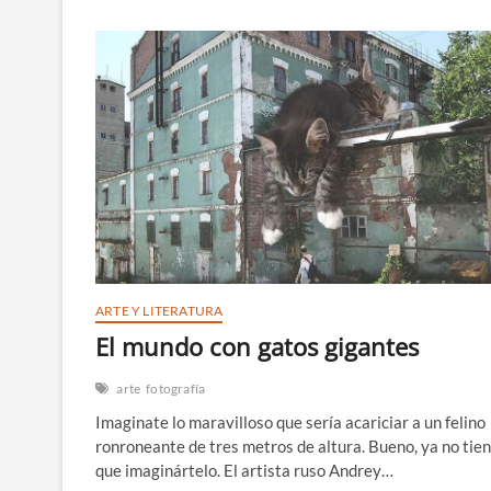
“8M
2022”
ARTE Y LITERATURA
El mundo con gatos gigantes
arte
fotografía
Imaginate lo maravilloso que sería acariciar a un felino
ronroneante de tres metros de altura. Bueno, ya no tie
que imaginártelo. El artista ruso Andrey…