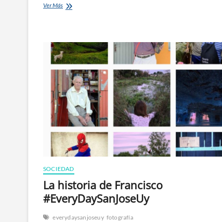
El
Ver Más
mundo
con
gatos
gigantes
SOCIEDAD
La historia de Francisco
#EveryDaySanJoseUy
everydaysanjoseuy
fotografía