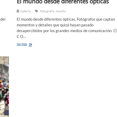
El mundo desde diferentes ópticas
Galería
fotografía
mundo
 del
El mundo desde diferentes ópticas. Fotógrafos que captan
momentos y detalles que quizá hayan pasado
desapercibidos por los grandes medios de comunicación. 🙂
C O…
El
Ver Más
mundo
desde
diferentes
ópticas