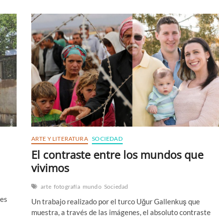
tranquilo
que
bebía
refresco
en
las
protestas
de
Chile
ARTE Y LITERATURA
SOCIEDAD
El contraste entre los mundos que
vivimos
arte
fotografía
mundo
Sociedad
nes
Un trabajo realizado por el turco Uğur Gallenkuş que
muestra, a través de las imágenes, el absoluto contraste