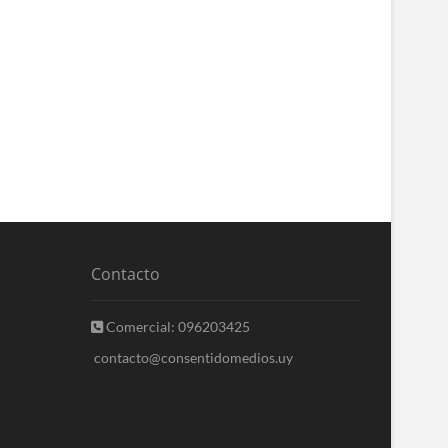
Contacto
Comercial: 096203425
contacto@consentidomedios.uy