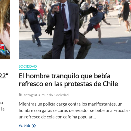
SOCIEDAD
22”
El hombre tranquilo que bebía
refresco en las protestas de Chile
fotografía
mundo
Sociedad
no
Mientras un policía carga contra los manifestantes, un
 la
hombre con gafas oscuras de aviador se bebe una Frucola -
un refresco de cola con cafeína popular…
El
Ver Más
hombre