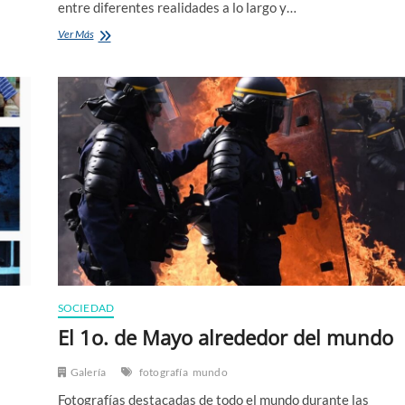
entre diferentes realidades a lo largo y…
El
Ver Más
contraste
entre
los
mundos
que
vivimos
SOCIEDAD
El 1o. de Mayo alrededor del mundo
Galería
fotografía
mundo
Fotografías destacadas de todo el mundo durante las