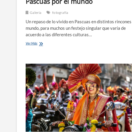
Pascuas por el mundo
Galería
fotografía
Un repaso de lo vivido en Pascuas en distintos rincones
mundo, para muchos un festejo singular que varía de
acuerdo a las diferentes culturas…
Pascuas
Ver Más
por
el
mundo