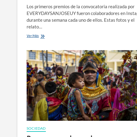
Los primeros premios de la convocatoria realizada por
EVERYDAYSANJOSEUY fueron colaboradores en Inst
durante una semana cada uno de ellos. Estas fotos y el
relato…
La
Ver Más
historia
de
Francisco
#EveryDaySanJoseUy
SOCIEDAD