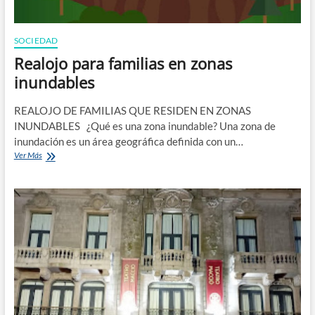
SOCIEDAD
Realojo para familias en zonas
inundables
REALOJO DE FAMILIAS QUE RESIDEN EN ZONAS
INUNDABLES ¿Qué es una zona inundable? Una zona de
inundación es un área geográfica definida con un…
Realojo
Ver Más
para
familias
en
zonas
inundables