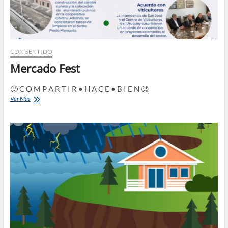
CON SENTIDO
Mercado Fest
🙂 C O M P A R T I R • H A C E • B I E N 😉
Mercado
Ver Más
Fest