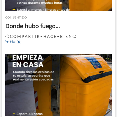
CON SENTIDO
Donde hubo fuego…
🙂 C O M P A R T I R • H A C E • B I E N 😉
Donde
Ver Más
hubo
fuego…