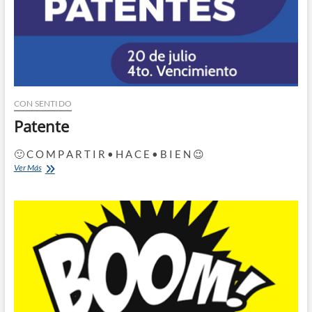
CON SENTIDO
Patente
🙂 C O M P A R T I R • H A C E • B I E N 😉
Patente
Ver Más