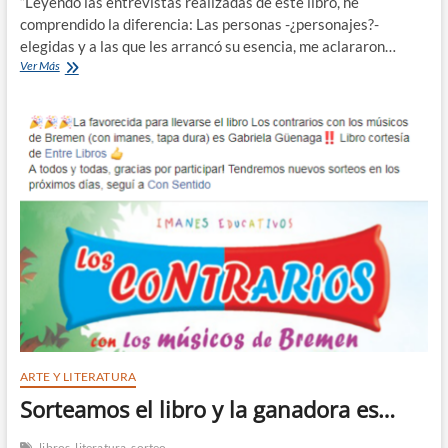
“Leyendo las entrevistas realizadas de este libro, he
comprendido la diferencia: Las personas -¿personajes?-
elegidas y a las que les arrancó su esencia, me aclararon…
Historias
Ver Más
de
Vida
desde
San
José,
un
libro
para
disfrutar
ARTE Y LITERATURA
Sorteamos el libro y la ganadora es…
libros
literatura
sorteo