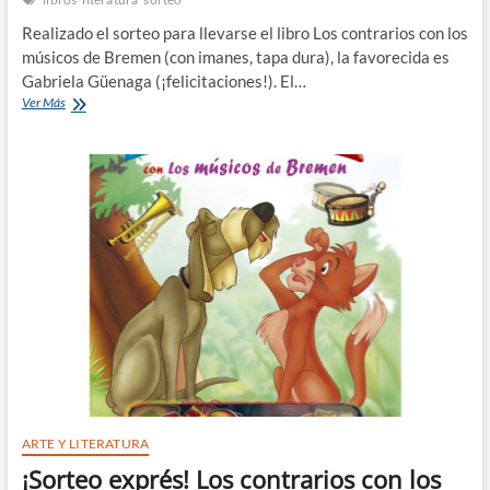
Realizado el sorteo para llevarse el libro Los contrarios con los
músicos de Bremen (con imanes, tapa dura), la favorecida es
Gabriela Güenaga (¡felicitaciones!). El…
Sorteamos
Ver Más
el
libro
y
la
ganadora
es…
ARTE Y LITERATURA
¡Sorteo exprés! Los contrarios con los