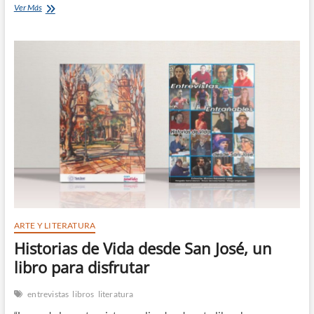
Presentación
Ver Más
de
‘Entrevistas
Entrañables’
ARTE Y LITERATURA
Historias de Vida desde San José, un
libro para disfrutar
entrevistas
libros
literatura