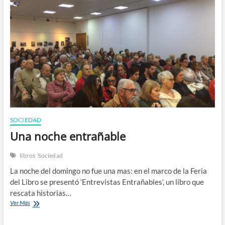
en
vos
SOCIEDAD
Una noche entrañable
libros
Sociedad
La noche del domingo no fue una mas: en el marco de la Feria
del Libro se presentó ‘Entrevistas Entrañables‘, un libro que
rescata historias…
Una
Ver Más
noche
entrañable