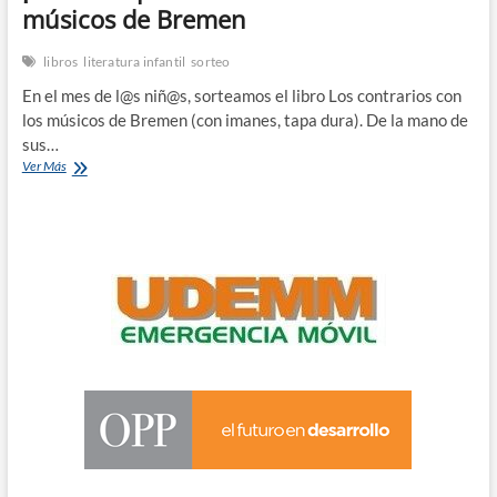
músicos de Bremen
libros
literatura infantil
sorteo
En el mes de l@s niñ@s, sorteamos el libro Los contrarios con
los músicos de Bremen (con imanes, tapa dura). De la mano de
sus…
¡Sorteo
Ver Más
exprés!
Los
contrarios
con
los
músicos
de
Bremen