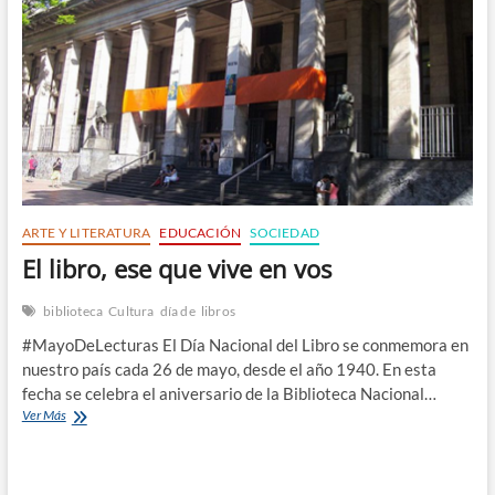
n
ARTE Y LITERATURA
EDUCACIÓN
SOCIEDAD
El libro, ese que vive en vos
biblioteca
Cultura
día de
libros
#MayoDeLecturas El Día Nacional del Libro se conmemora en
nuestro país cada 26 de mayo, desde el año 1940. En esta
fecha se celebra el aniversario de la Biblioteca Nacional…
El
Ver Más
libro,
ese
que
vive