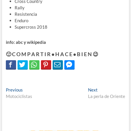
Cross Country
Rally
Resistencia
Enduro
Supercross 2018
info: abc y wikipedia
🙂 C O M P A R T I R • H A C E • B I E N 😉
Navegación
Previous
Next
Previous
Next
post:
post:
Motociclistas
La perla de Oriente
de
entradas