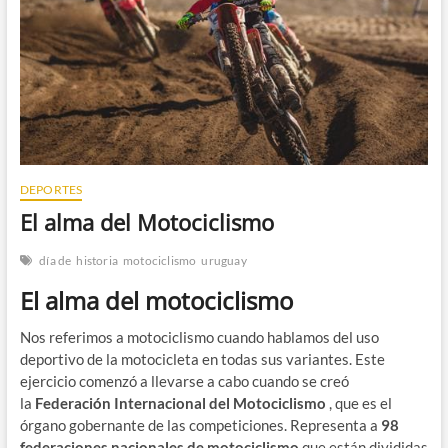
n
DEPORTES
El alma del Motociclismo
día de
historia
motociclismo
uruguay
El alma del motociclismo
Nos referimos a motociclismo cuando hablamos del uso
deportivo de la motocicleta en todas sus variantes. Este
ejercicio comenzó a llevarse a cabo cuando se creó
la
Federación Internacional del Motociclismo
, que es el
órgano gobernante de las competiciones. Representa a
98
federaciones nacionales de motociclismo
que están divididas