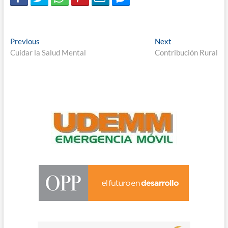
Navegación
Previous
Next
Previous
Next
post:
post:
Cuidar la Salud Mental
Contribución Rural
de
entradas