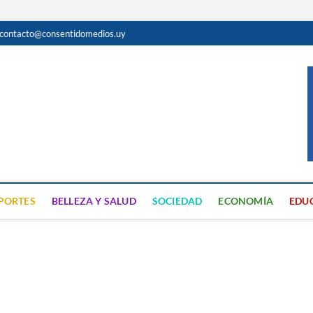
contacto@consentidomedios.uy
do
N GRATUITA EN SAN JOSÉ
PORTES
BELLEZA Y SALUD
SOCIEDAD
ECONOMÍA
EDU