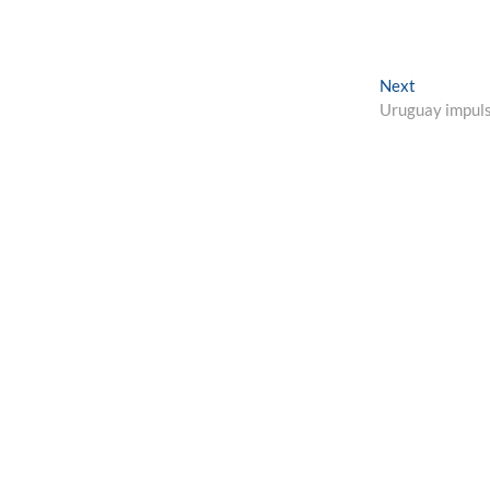
Next
Next
post:
Uruguay impul