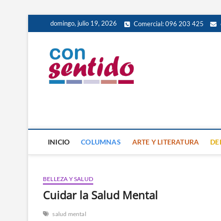
Skip
domingo, julio 19, 2026
Comercial: 096 203 425
to
content
Con Senti
PERIÓDICO DE DISTRIBUCIÓ
INICIO
COLUMNAS
ARTE Y LITERATURA
DE
BELLEZA Y SALUD
Cuidar la Salud Mental
salud mental