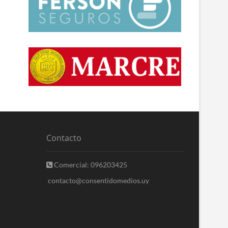
Contacto
Comercial: 096203425
contacto@consentidomedios.uy