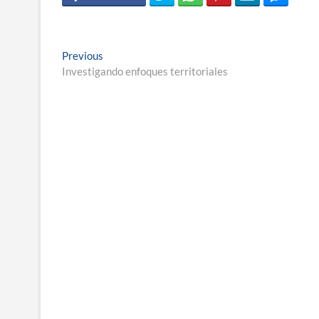
Navegación
Previous
Previous
post:
Investigando enfoques territoriales
de
entradas