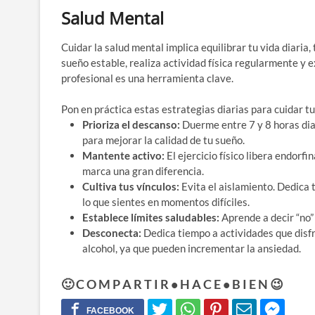
Salud Mental
Cuidar la salud mental implica equilibrar tu vida diaria,
sueño estable, realiza actividad física regularmente y
profesional es una herramienta clave.
Pon en práctica estas estrategias diarias para cuidar t
Prioriza el descanso:
Duerme entre 7 y 8 horas diar
para mejorar la calidad de tu sueño.
Mantente activo:
El ejercicio físico libera endorf
marca una gran diferencia.
Cultiva tus vínculos:
Evita el aislamiento. Dedica 
lo que sientes en momentos difíciles.
Establece límites saludables:
Aprende a decir “no” 
Desconecta:
Dedica tiempo a actividades que disfru
alcohol, ya que pueden incrementar la ansiedad.
🙂 C O M P A R T I R • H A C E • B I E N 😉