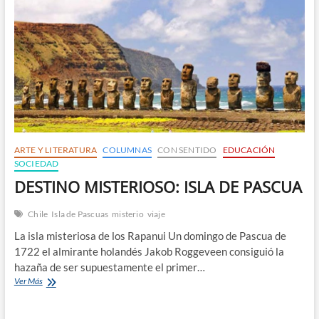
n
ARTE Y LITERATURA
COLUMNAS
CON SENTIDO
EDUCACIÓN
SOCIEDAD
DESTINO MISTERIOSO: ISLA DE PASCUA
Chile
Isla de Pascuas
misterio
viaje
La isla misteriosa de los Rapanui Un domingo de Pascua de
1722 el almirante holandés Jakob Roggeveen consiguió la
hazaña de ser supuestamente el primer…
DESTINO
Ver Más
MISTERIOSO:
ISLA
DE