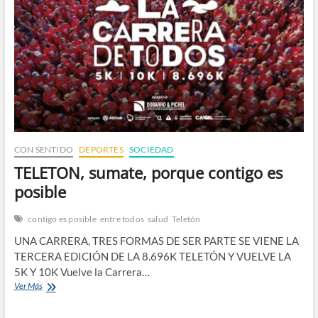
n
CON SENTIDO
DEPORTES
SOCIEDAD
TELETON, sumate, porque contigo es
posible
contigo es posible
entre todos
salud
Teletón
UNA CARRERA, TRES FORMAS DE SER PARTE SE VIENE LA
TERCERA EDICIÓN DE LA 8.696K TELETÓN Y VUELVE LA
5K Y 10K Vuelve la Carrera…
TELETON,
Ver Más
sumate,
porque