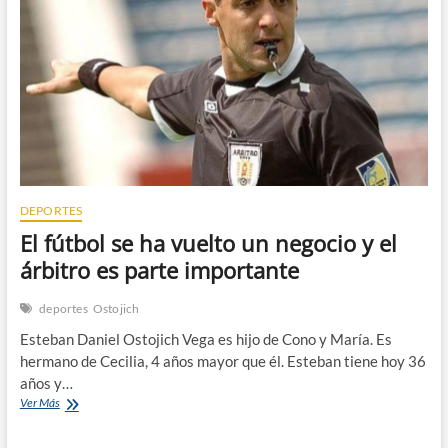
n
DEPORTES
El fútbol se ha vuelto un negocio y el
árbitro es parte importante
deportes
Ostojich
Esteban Daniel Ostojich Vega es hijo de Cono y María. Es
hermano de Cecilia, 4 años mayor que él. Esteban tiene hoy 36
años y…
El
Ver Más
fútbol
se