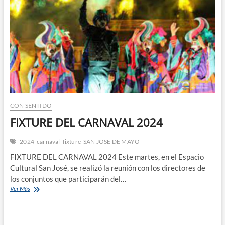
n
CON SENTIDO
FIXTURE DEL CARNAVAL 2024
2024
carnaval
fixture
SAN JOSE DE MAYO
FIXTURE DEL CARNAVAL 2024 Este martes, en el Espacio
Cultural San José, se realizó la reunión con los directores de
los conjuntos que participarán del…
FIXTURE
Ver Más
DEL
CARNAVAL
2024