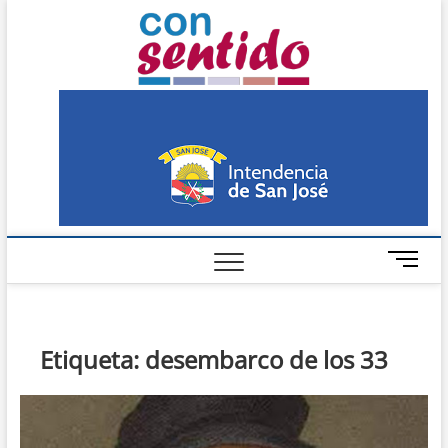
Skip
Con
to
PERIÓDICO DE
DISTRIBUCIÓN
content
GRATUITA EN SAN
Sentido
JOSÉ
M
e
n
u
B
Etiqueta:
desembarco de los 33
u
t
t
o