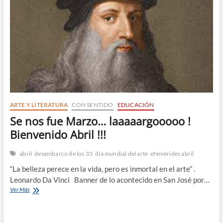
n
ARTE Y LITERATURA
CON SENTIDO
EDUCACIÓN
Se nos fue Marzo… laaaaargooooo !
Bienvenido Abril !!!
abril
desembarco de los 33
día mundial del arte
efemérides abril
“La belleza perece en la vida, pero es inmortal en el arte” .
Leonardo Da Vinci Banner de lo acontecido en San José por…
Se
Ver Más
nos
fue
Marzo…