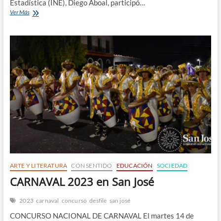
Estadística (INE), Diego Aboal, participó…
Se
Ver Más
Censa
ARTE Y LITERATURA
CON SENTIDO
EDUCACIÓN
SOCIEDAD
CARNAVAL 2023 en San José
2023
carnaval
concurso
desfile
san josé
CONCURSO NACIONAL DE CARNAVAL El martes 14 de