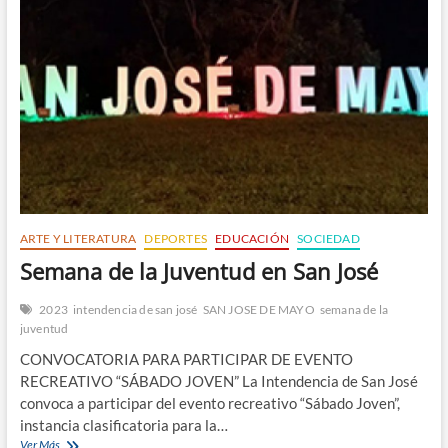
y
el
Gaucho
ARTE Y LITERATURA
DEPORTES
EDUCACIÓN
SOCIEDAD
Semana de la Juventud en San José
2023
intendencia de san josé
SAN JOSE DE MAYO
semana de la
juventud
CONVOCATORIA PARA PARTICIPAR DE EVENTO
RECREATIVO “SÁBADO JOVEN” La Intendencia de San José
convoca a participar del evento recreativo “Sábado Joven”,
instancia clasificatoria para la…
Semana
Ver Más