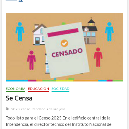
de
la
Juventud
en
San
José
ECONOMÍA
EDUCACIÓN
SOCIEDAD
Se Censa
2023
censo
itendencia de san jose
Todo listo para el Censo 2023 En el edificio central de la
Intendencia, el director técnico del Instituto Nacional de