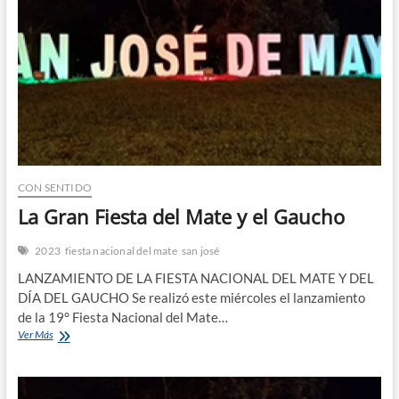
n
CON SENTIDO
La Gran Fiesta del Mate y el Gaucho
2023
fiesta nacional del mate
san josé
LANZAMIENTO DE LA FIESTA NACIONAL DEL MATE Y DEL
DÍA DEL GAUCHO Se realizó este miércoles el lanzamiento
de la 19° Fiesta Nacional del Mate…
La
Ver Más
Gran
Fiesta
del
Mate