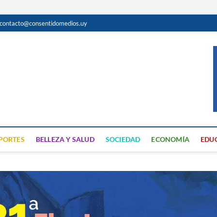
contacto@consentidomedios.uy
do
N GRATUITA EN SAN JOSÉ
PORTES
BELLEZA Y SALUD
SOCIEDAD
ECONOMÍA
EDU