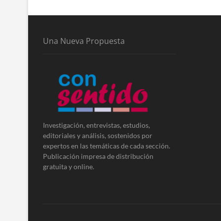
Una Nueva Propuesta
Investigación, entrevistas, estudios,
editoriales y análisis, sostenidos por
expertos en las temáticas de cada sección.
Publicación impresa de distribución
gratuita y online.