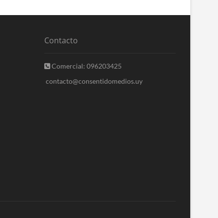
Contacto
Comercial: 096203425
contacto@consentidomedios.uy