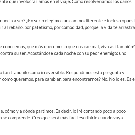
mente que involucraríamos en el viaje. Cómo resolveríamos los daños
nuncia a ser? ¿En serio elegimos un camino diferente e incluso opues
r al rebaño, por patetismo, por comodidad, porque la vida te arrastra
ue conocemos, que más queremos o que nos cae mal, viva así también?
 contra su ser. Acostándose cada noche con su peor enemigo: uno
cto tan tranquilo como irreversible. Respondimos esta pregunta y
r como queremos, para cambiar, para encontrarnos? No. No lo es. Es e
, cómo y a dónde partimos. Es decir, lo iré contando poco a poco
o se comprende. Creo que será más fácil escribirlo cuando vaya