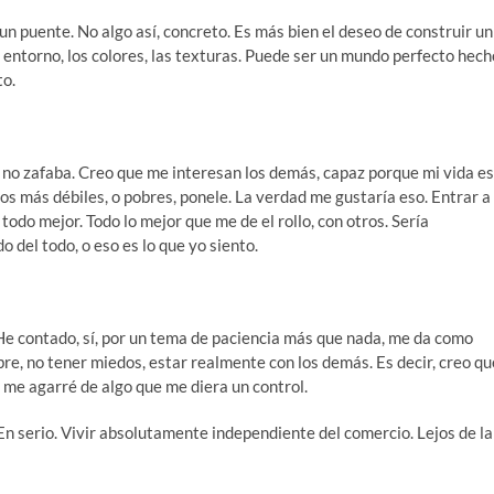
i un puente. No algo así, concreto. Es más bien el deseo de construir un
l entorno, los colores, las texturas. Puede ser un mundo perfecto hech
to.
, no zafaba. Creo que me interesan los demás, capaz porque mi vida es
a los más débiles, o pobres, ponele. La verdad me gustaría eso. Entrar a
odo mejor. Todo lo mejor que me de el rollo, con otros. Sería
 del todo, o eso es lo que yo siento.
y. He contado, sí, por un tema de paciencia más que nada, me da como
bre, no tener miedos, estar realmente con los demás. Es decir, creo qu
 me agarré de algo que me diera un control.
En serio. Vivir absolutamente independiente del comercio. Lejos de la