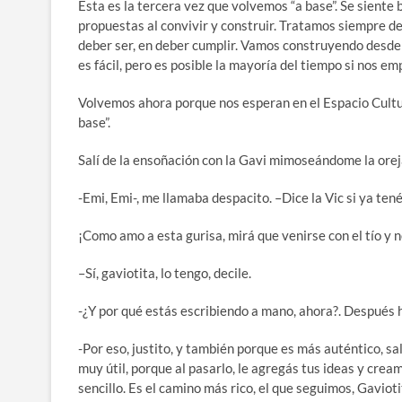
Esta es la tercera vez que volvemos “a base”. Se siente
propuestas al convivir y construir. Tratamos siempre d
deber ser, en deber cumplir. Vamos construyendo desde e
es fácil, pero es posible la mayoría del tiempo si nos e
Volvemos ahora porque nos esperan en el Espacio Cultur
base”.
Salí de la ensoñación con la Gavi mimoseándome la orej
-Emi, Emi-, me llamaba despacito. –Dice la Vic si ya ten
¡Como amo a esta gurisa, mirá que venirse con el tío y n
–Sí, gaviotita, lo tengo, decile.
-¿Y por qué estás escribiendo a mano, ahora?. Después 
-Por eso, justito, y también porque es más auténtico, sa
muy útil, porque al pasarlo, le agregás tus ideas y cream
sencillo. Es el camino más rico, el que seguimos, Gavioti