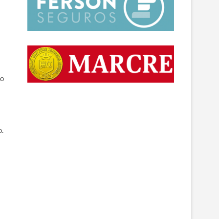
do
o.