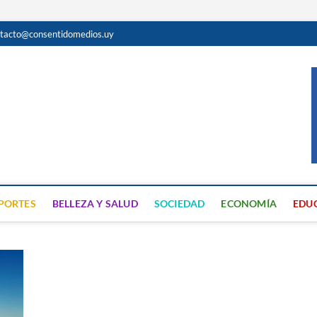
tacto@consentidomedios.uy
do
N GRATUITA EN SAN JOSÉ
PORTES
BELLEZA Y SALUD
SOCIEDAD
ECONOMÍA
EDU