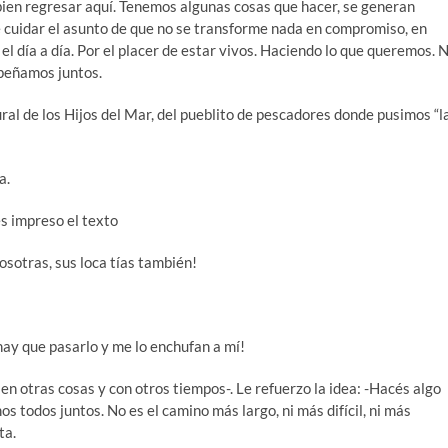
 bien regresar aquí. Tenemos algunas cosas que hacer, se generan
e cuidar el asunto de que no se transforme nada en compromiso, en
l día a día. Por el placer de estar vivos. Haciendo lo que queremos. 
mpeñamos juntos.
al de los Hijos del Mar, del pueblito de pescadores donde pusimos “l
a.
és impreso el texto
osotras, sus loca tías también!
hay que pasarlo y me lo enchufan a mí!
len otras cosas y con otros tiempos-. Le refuerzo la idea: -Hacés algo
os todos juntos. No es el camino más largo, ni más difícil, ni más
ta.