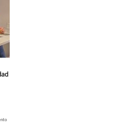
dad
ento