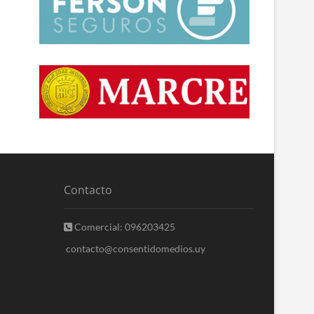
Contacto
Comercial: 096203425
contacto@consentidomedios.uy