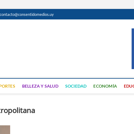
contacto@consentidomedios.uy
do
N GRATUITA EN SAN JOSÉ
PORTES
BELLEZA Y SALUD
SOCIEDAD
ECONOMÍA
EDU
ropolitana