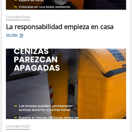
CON SENTIDO
La responsabilidad empieza en casa
La
Ver Más
responsabilidad
empieza
en
casa
CON SENTIDO