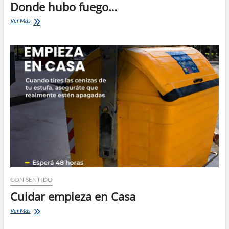
Donde hubo fuego…
Donde
Ver Más
hubo
fuego…
CON SENTIDO
Cuidar empieza en Casa
Cuidar
Ver Más
empieza
en