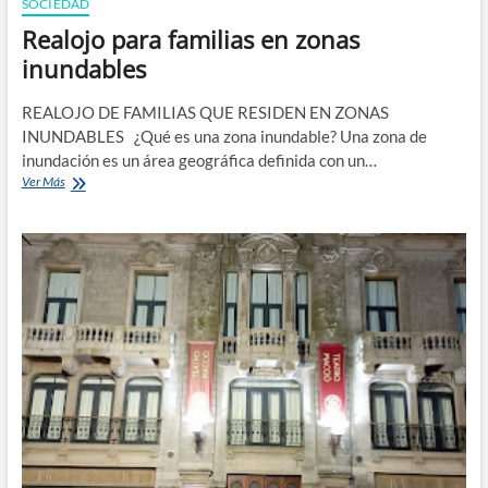
SOCIEDAD
Realojo para familias en zonas
inundables
REALOJO DE FAMILIAS QUE RESIDEN EN ZONAS
INUNDABLES ¿Qué es una zona inundable? Una zona de
inundación es un área geográfica definida con un…
Realojo
Ver Más
para
familias
en
zonas
inundables