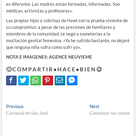
es diferente. Las madres están formadas, informadas. Son
médicas, activistas y profesoras».
Las propias hijas y sobrinas de Hawi son la prueba viviente de
su compromiso: a pesar de las presiones de familiares y
miembros de la comunidad, se negó a someterlas a la
mutilación genital femenina. «Ya he sufrido bastante, no dejaré
que ninguna niña sufra como sufrí yo».
NOTA E IMAGENES: AGENCE NEUVIEME
🙂 C O M P A R T I R • H A C E • B I E N 😉
Navegación
Previous
Next
Previous
Next
post:
post:
Carnaval en San José
Comenzar las clases
de
entradas