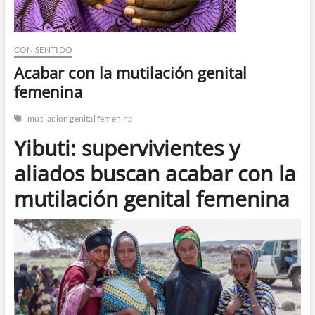
n
CON SENTIDO
Acabar con la mutilación genital
femenina
mutilacion genital femenina
Yibuti: supervivientes y
aliados buscan acabar con la
mutilación genital femenina