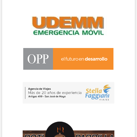
Cierre:
Vertederos
a
Cielo
Abierto