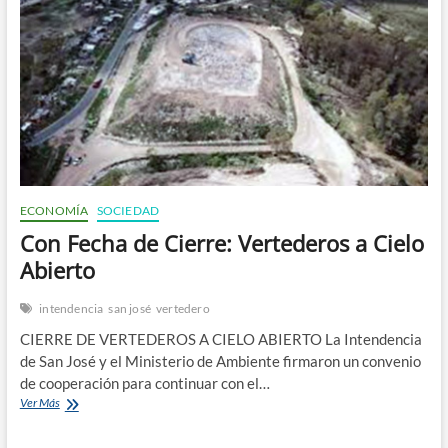
n
ECONOMÍA
SOCIEDAD
Con Fecha de Cierre: Vertederos a Cielo
Abierto
intendencia
san josé
vertedero
CIERRE DE VERTEDEROS A CIELO ABIERTO La Intendencia
de San José y el Ministerio de Ambiente firmaron un convenio
de cooperación para continuar con el…
Con
Ver Más
Fecha
de