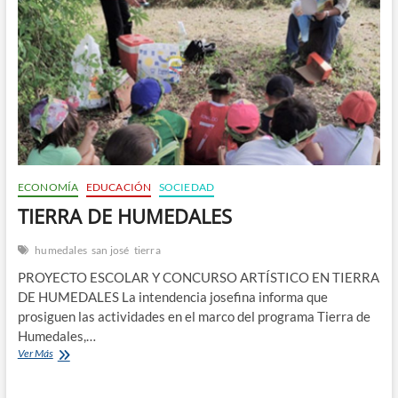
n
ECONOMÍA
EDUCACIÓN
SOCIEDAD
TIERRA DE HUMEDALES
humedales
san josé
tierra
PROYECTO ESCOLAR Y CONCURSO ARTÍSTICO EN TIERRA
DE HUMEDALES La intendencia josefina informa que
prosiguen las actividades en el marco del programa Tierra de
Humedales,…
TIERRA
Ver Más
DE
HUMEDALES