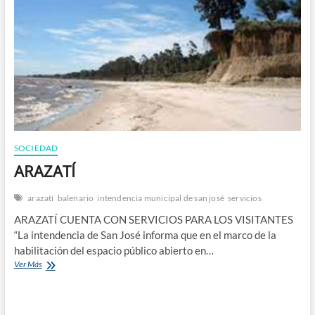
n
SOCIEDAD
ARAZATÍ
arazatí
balenario
intendencia municipal de san josé
servicios
ARAZATÍ CUENTA CON SERVICIOS PARA LOS VISITANTES
“La intendencia de San José informa que en el marco de la
habilitación del espacio público abierto en…
ARAZATÍ
Ver Más