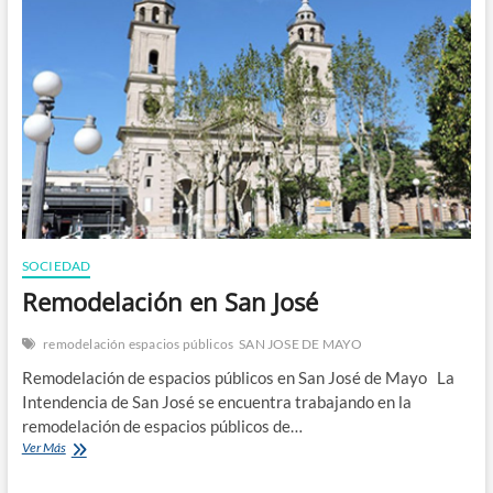
n
SOCIEDAD
Remodelación en San José
remodelación espacios públicos
SAN JOSE DE MAYO
Remodelación de espacios públicos en San José de Mayo La
Intendencia de San José se encuentra trabajando en la
remodelación de espacios públicos de…
Remodelación
Ver Más
en
San