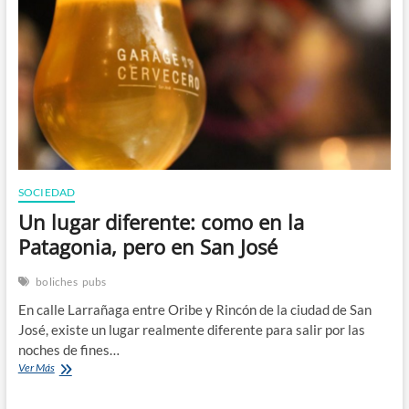
n
SOCIEDAD
Un lugar diferente: como en la
Patagonia, pero en San José
boliches
pubs
En calle Larrañaga entre Oribe y Rincón de la ciudad de San
José, existe un lugar realmente diferente para salir por las
noches de fines…
Un
Ver Más
lugar
diferente: