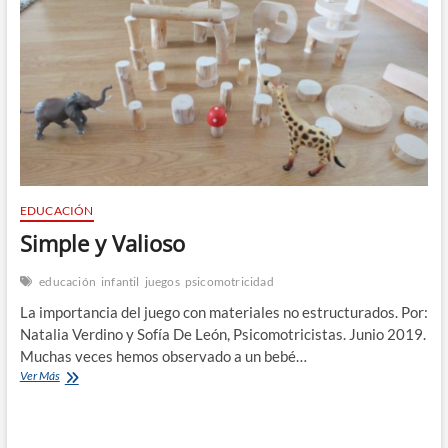
n
EDUCACIÓN
Simple y Valioso
educación
infantil
juegos
psicomotricidad
La importancia del juego con materiales no estructurados. Por:
Natalia Verdino y Sofía De León, Psicomotricistas. Junio 2019.
Muchas veces hemos observado a un bebé…
Simple
Ver Más
y
Valioso