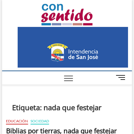
Skip
Con
to
PERIÓDICO DE
DISTRIBUCIÓN
content
GRATUITA EN SAN
Sentido
JOSÉ
M
e
n
u
B
Etiqueta:
nada que festejar
u
t
EDUCACIÓN
SOCIEDAD
t
Biblias por tierras, nada que festejar
o