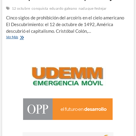
n
12 octubre
conquista
eduardo galeano
nada que festejar
Cinco siglos de prohibición del arcoiris en el cielo americano
El Descubrimiento: el 12 de octubre de 1492, América
descubrió el capitalismo. Cristóbal Colón,…
Biblias
Ver Más
por
tierras,
nada
que
festejar