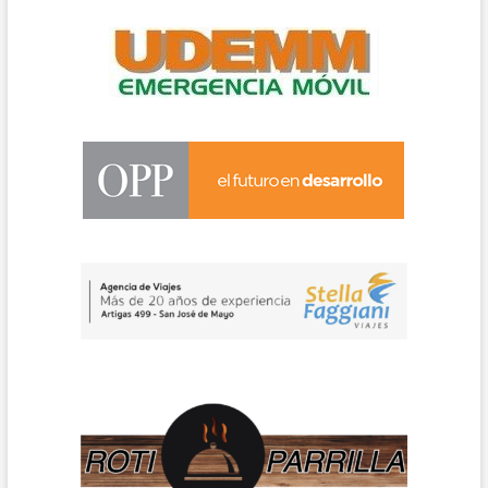
JOSÉ
!!!