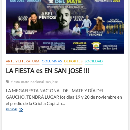
n
ARTE Y LITERATURA
COLUMNAS
DEPORTES
SOCIEDAD
LA FIESTA es EN SAN JOSÉ !!!
fiesta
mate
nacional
san josé
LA MEGAFIESTA NACIONAL DEL MATE Y DÍA DEL
GAUCHO, TENDRÁ LUGAR los días 19 y 20 de noviembre en
el predio de la Criolla Capitán…
LA
Ver Más
FIESTA
es
EN
SAN