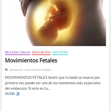
n
BELLEZA Y SALUD
EDUCACIÓN
SOCIEDAD
Movimientos Fetales
embarazo
movimientos fetales
MOVIMIENTOS FETALES Sentir que tu bebé se mueve por
primera vez puede ser uno de los momentos más especiales
del embarazo. Si este es tu…
Movimientos
Ver Más
Fetales