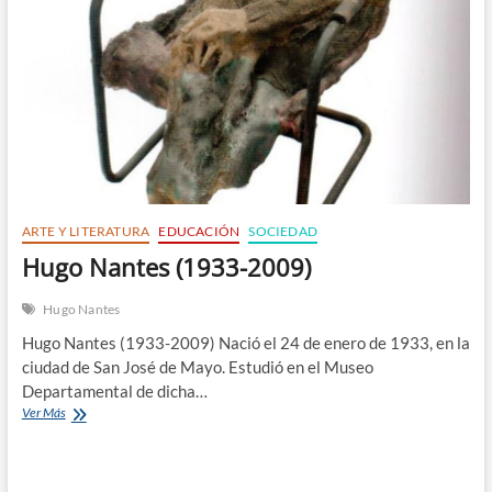
n
ARTE Y LITERATURA
EDUCACIÓN
SOCIEDAD
Hugo Nantes (1933-2009)
Hugo Nantes
Hugo Nantes (1933-2009) Nació el 24 de enero de 1933, en la
ciudad de San José de Mayo. Estudió en el Museo
Departamental de dicha…
Hugo
Ver Más
Nantes
(1933-
2009)