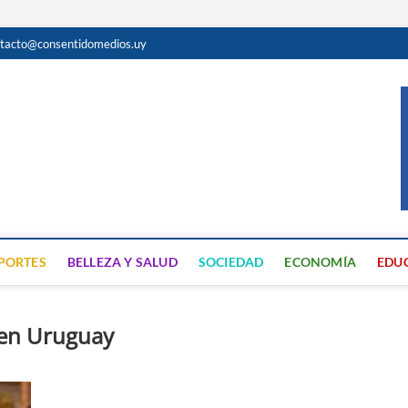
tacto@consentidomedios.uy
do
N GRATUITA EN SAN JOSÉ
PORTES
BELLEZA Y SALUD
SOCIEDAD
ECONOMÍA
EDU
a en Uruguay