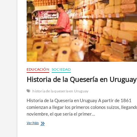
EDUCACIÓN
SOCIEDAD
Historia de la Quesería en Uruguay
historia de la quesería en Uruguay
Historia de la Quesería en Uruguay A partir de 1861
comienzan a llegar los primeros colonos suizos, llegand
noviembre, el que sería el primer…
Historia
Ver Más
de
la