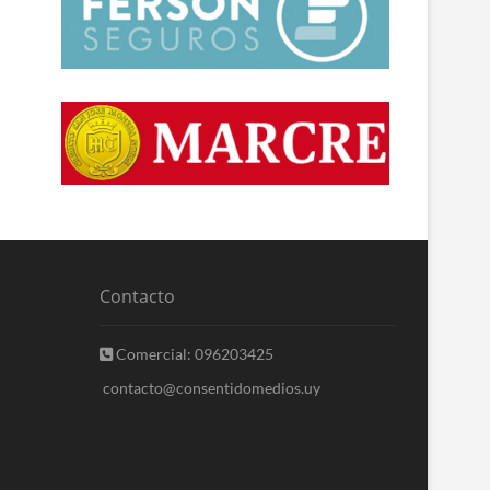
Contacto
Comercial: 096203425
contacto@consentidomedios.uy