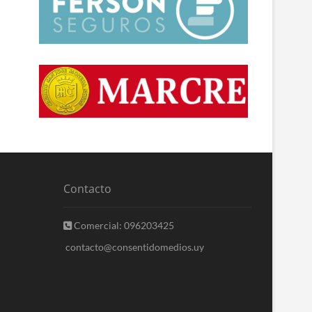
Contacto
Comercial: 096203425
contacto@consentidomedios.uy