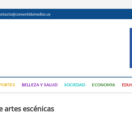
ontacto@consentidomedios.uy
do
N GRATUITA EN SAN JOSÉ
PORTES
BELLEZA Y SALUD
SOCIEDAD
ECONOMÍA
EDU
de artes escénicas