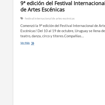
9ª edición del Festival Internaciona
de Artes Escénicas
festival internacional de artes escénicas
Comenzó la 9ª edición del Festival Internacional de Art
Escénicas! Del 10 al 19 de octubre, Uruguay se llena de
teatro, danza, circo y títeres.Compañías…
9ª
Ver Más
edición
del
Festival
Internacional
de
Artes
Escénicas