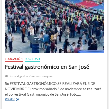
n
EDUCACIÓN
SOCIEDAD
Festival gastronómico en San José
festival gastronómico en san josé
5o FESTIVAL GASTRONÓMICO SE REALIZARÁ EL 5 DE
NOVIEMBRE El próximo sábado 5 de noviembre se realizará
el 5o Festival Gastronómico de San José. Foto:…
Festival
Ver Más
gastronómico
en