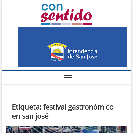
Skip
Con
to
PERIÓDICO DE
DISTRIBUCIÓN
content
GRATUITA EN SAN
Sentido
JOSÉ
M
e
n
u
B
Etiqueta:
festival gastronómico
u
en san josé
t
t
o