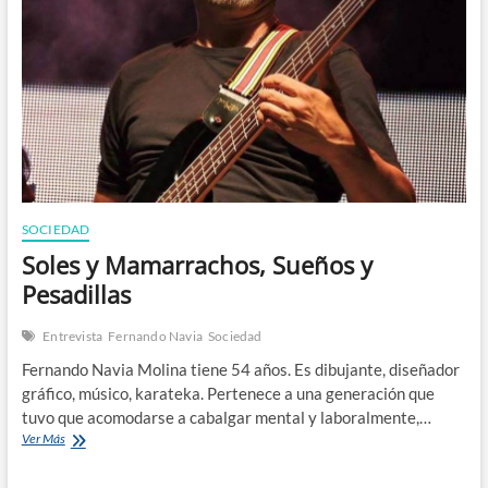
n
SOCIEDAD
Soles y Mamarrachos, Sueños y
Pesadillas
Entrevista
Fernando Navia
Sociedad
Fernando Navia Molina tiene 54 años. Es dibujante, diseñador
gráfico, músico, karateka. Pertenece a una generación que
tuvo que acomodarse a cabalgar mental y laboralmente,…
Soles
Ver Más
y
Mamarrachos,