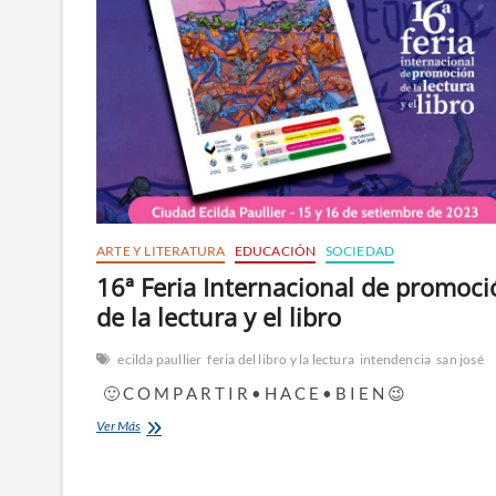
ARTE Y LITERATURA
EDUCACIÓN
SOCIEDAD
16ª Feria Internacional de promoci
de la lectura y el libro
ecilda paullier
feria del libro y la lectura
intendencia
san josé
🙂 C O M P A R T I R • H A C E • B I E N 😉
16ª
Ver Más
Feria
Internacional
de