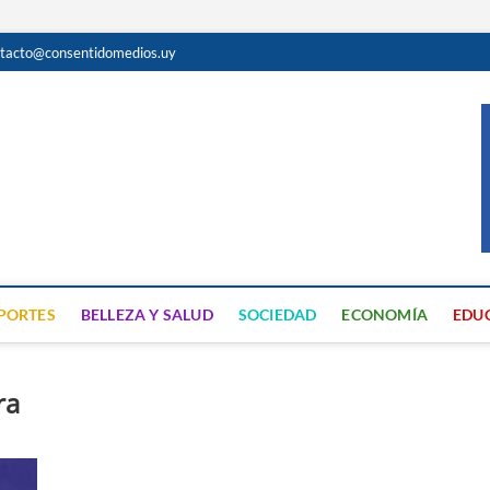
tacto@consentidomedios.uy
do
N GRATUITA EN SAN JOSÉ
PORTES
BELLEZA Y SALUD
SOCIEDAD
ECONOMÍA
EDU
ra