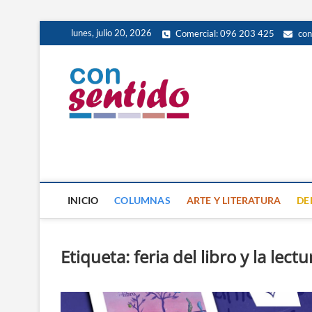
Skip
lunes, julio 20, 2026
Comercial: 096 203 425
con
to
content
Con Senti
PERIÓDICO DE DISTRIBUCIÓ
INICIO
COLUMNAS
ARTE Y LITERATURA
DE
Etiqueta:
feria del libro y la lectu