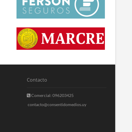
Contacto
Comercial: 096203425
contacto@consentidomedios.uy