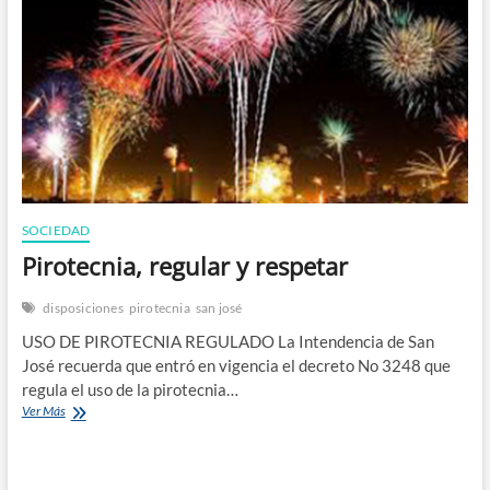
n
SOCIEDAD
Pirotecnia, regular y respetar
disposiciones
pirotecnia
san josé
USO DE PIROTECNIA REGULADO La Intendencia de San
José recuerda que entró en vigencia el decreto No 3248 que
regula el uso de la pirotecnia…
Pirotecnia,
Ver Más
regular
y
respetar