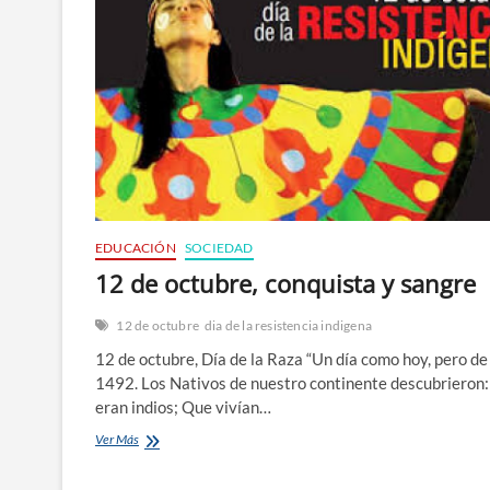
EDUCACIÓN
SOCIEDAD
12 de octubre, conquista y sangre
12 de octubre
dia de la resistencia indigena
12 de octubre, Día de la Raza “Un día como hoy, pero de
1492. Los Nativos de nuestro continente descubrieron
eran indios; Que vivían…
12
Ver Más
de
octubre,