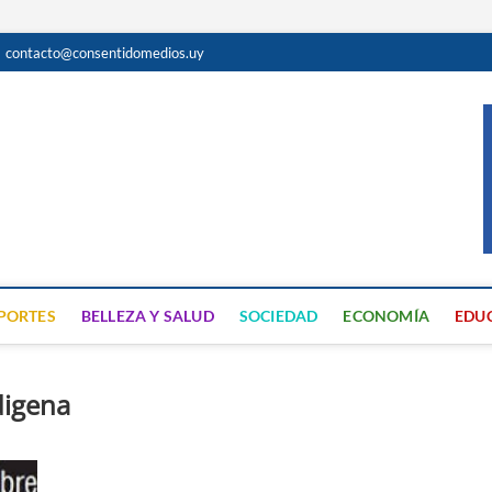
contacto@consentidomedios.uy
do
N GRATUITA EN SAN JOSÉ
PORTES
BELLEZA Y SALUD
SOCIEDAD
ECONOMÍA
EDU
digena