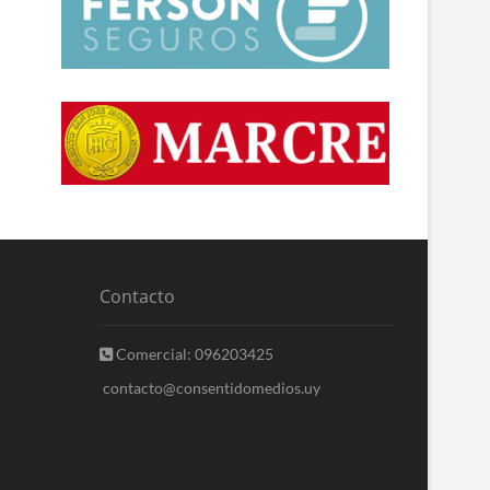
Contacto
Comercial: 096203425
contacto@consentidomedios.uy