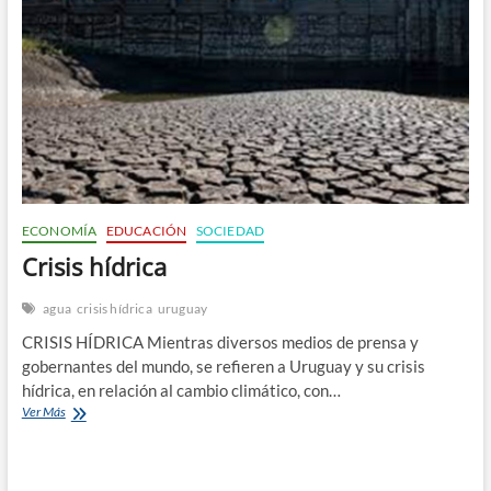
n
ECONOMÍA
EDUCACIÓN
SOCIEDAD
Crisis hídrica
agua
crisis hídrica
uruguay
CRISIS HÍDRICA Mientras diversos medios de prensa y
gobernantes del mundo, se refieren a Uruguay y su crisis
hídrica, en relación al cambio climático, con…
Crisis
Ver Más
hídrica