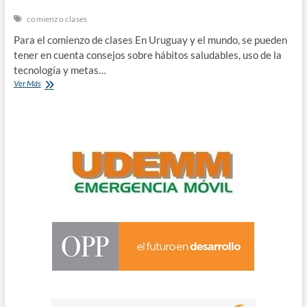
n
comienzo clases
Para el comienzo de clases En Uruguay y el mundo, se pueden
tener en cuenta consejos sobre hábitos saludables, uso de la
tecnología y metas…
Comenzar
Ver Más
las
clases