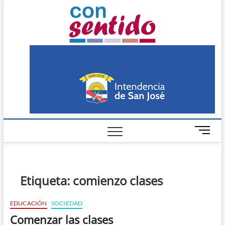
Skip
Con
to
PERIÓDICO DE
DISTRIBUCIÓN
content
GRATUITA EN SAN
Sentido
JOSÉ
M
e
n
u
B
Etiqueta:
comienzo clases
u
t
EDUCACIÓN
SOCIEDAD
t
Comenzar las clases
o