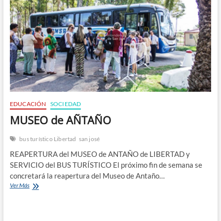
n
EDUCACIÓN
SOCIEDAD
MUSEO de AÑTAÑO
bus turístico Libertad
san josé
REAPERTURA del MUSEO de ANTAÑO de LIBERTAD y
SERVICIO del BUS TURÍSTICO El próximo fin de semana se
concretará la reapertura del Museo de Antaño…
MUSEO
Ver Más
de
AÑTAÑO