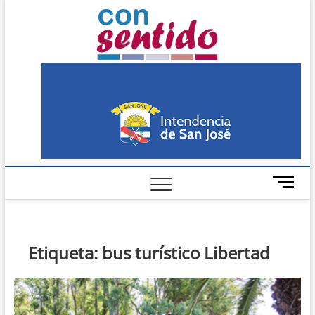
Skip
Con
to
PERIÓDICO DE
DISTRIBUCIÓN
content
GRATUITA EN SAN
Sentido
JOSÉ
M
e
n
u
B
Etiqueta:
bus turístico Libertad
u
t
t
o