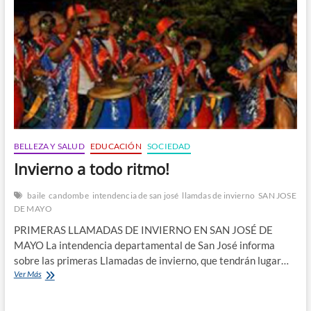
n
BELLEZA Y SALUD
EDUCACIÓN
SOCIEDAD
Invierno a todo ritmo!
baile
candombe
intendencia de san josé
llamdas de invierno
SAN JOSE
DE MAYO
PRIMERAS LLAMADAS DE INVIERNO EN SAN JOSÉ DE
MAYO La intendencia departamental de San José informa
sobre las primeras Llamadas de invierno, que tendrán lugar…
Invierno
Ver Más
a
todo
ritmo!