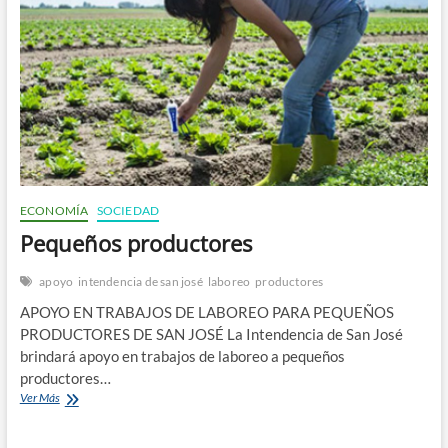
n
ECONOMÍA
SOCIEDAD
Pequeños productores
apoyo
intendencia de san josé
laboreo
productores
APOYO EN TRABAJOS DE LABOREO PARA PEQUEÑOS
PRODUCTORES DE SAN JOSÉ La Intendencia de San José
brindará apoyo en trabajos de laboreo a pequeños
productores…
Pequeños
Ver Más
productores