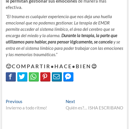
le permitan gestionar sus emociones
de manera más
efectiva.
“El trauma es cualquier experiencia que nos deja una huella
emocional que no podemos gestionar.
La terapia de EMDR
permite acceder al sistema límbico, el área del cerebro que se
encarga del miedo y la alarma.
Durante la terapia, la parte que
utilizamos para hablar, para pensar lógicamente, se cancela
y se
entra en el sistema límbico para poder trabajar con las emociones
y las memorias traumáticas.”
🙂 C O M P A R T I R • H A C E • B I E N 😉
Navegación
Previous
Next
Previous
Next
post:
post:
Invierno a todo ritmo!
Quién es?… ISHA ESCRIBANO
de
entradas