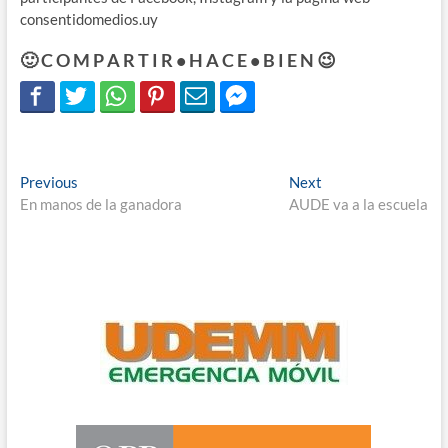
consentidomedios.uy
🙂 C O M P A R T I R • H A C E • B I E N 😉
Navegación
Previous
Next
Previous
Next
post:
post:
En manos de la ganadora
AUDE va a la escuela
de
entradas